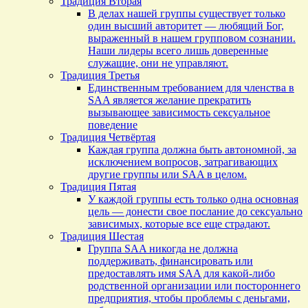
Традиция Вторая
В делах нашей группы существует только
один высший авторитет — любящий Бог,
выраженный в нашем групповом сознании.
Наши лидеры всего лишь доверенные
служащие, они не управляют.
Традиция Третья
Единственным требованием для членства в
SAA является желание прекратить
вызывающее зависимость сексуальное
поведение
Традиция Четвёртая
Каждая группа должна быть автономной, за
исключением вопросов, затрагивающих
другие группы или SAA в целом.
Традиция Пятая
У каждой группы есть только одна основная
цель — донести свое послание до сексуально
зависимых, которые все еще страдают.
Традиция Шестая
Группа SAA никогда не должна
поддерживать, финансировать или
предоставлять имя SAA для какой-либо
родственной организации или постороннего
предприятия, чтобы проблемы с деньгами,