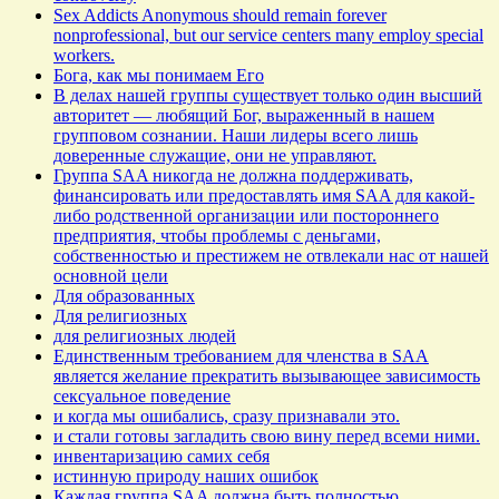
Sex Addicts Anonymous should remain forever
nonprofessional, but our service centers many employ special
workers.
Бога, как мы понимаем Его
В делах нашей группы существует только один высший
авторитет — любящий Бог, выраженный в нашем
групповом сознании. Наши лидеры всего лишь
доверенные служащие, они не управляют.
Группа SAA никогда не должна поддерживать,
финансировать или предоставлять имя SAA для какой-
либо родственной организации или постороннего
предприятия, чтобы проблемы с деньгами,
собственностью и престижем не отвлекали нас от нашей
основной цели
Для образованных
Для религиозных
для религиозных людей
Единственным требованием для членства в SAA
является желание прекратить вызывающее зависимость
сексуальное поведение
и когда мы ошибались, сразу признавали это.
и стали готовы загладить свою вину перед всеми ними.
инвентаризацию самих себя
истинную природу наших ошибок
Каждая группа SAA должна быть полностью