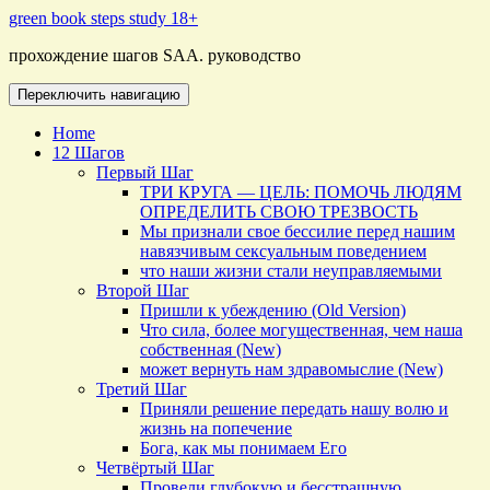
Перейти
green book steps study 18+
к
прохождение шагов SAA. руководство
содержимому
Переключить навигацию
Home
12 Шагов
Первый Шаг
ТРИ КРУГА — ЦЕЛЬ: ПОМОЧЬ ЛЮДЯМ
ОПРЕДЕЛИТЬ СВОЮ ТРЕЗВОСТЬ
Мы признали свое бессилие перед нашим
навязчивым сексуальным поведением
что наши жизни стали неуправляемыми
Второй Шаг
Пришли к убеждению (Old Version)
Что сила, более могущественная, чем наша
собственная (New)
может вернуть нам здравомыслие (New)
Третий Шаг
Приняли решение передать нашу волю и
жизнь на попечение
Бога, как мы понимаем Его
Четвёртый Шаг
Провели глубокую и бесстрашную