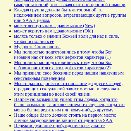
самодостаточной, отказываясь от посторонней помощи
Каждая группа должна быть автономной, за
исключением вопросов, затрагивающих другие группы
или SAA в целом.
может вернуть нам здравомыслие (New)
может вернуть нам здравомыслие (Old)
молясь только о знании Божьей воли для нас и силе,
чтобы исполнить ее
Мудрость Спонсорства
Мы полностью подготовились к тому, чтобы Бог
избавил нас от всех этих дефектов характера (1)
Мы полностью подготовились к тому, чтобы Бог
избавил нас от всех этих дефектов характера (2)
Мы признали свое бессилие перед нашим навязчивым
сексуальным поведением
Мы старались донести это послание до других людей,
страдающих сексуальной зависимостью, и следовать
этим принципам во всей своей жизни
Напрямую возмещали ущерб этим людям, когда это
было возможно, за исключением тех случаев, когда это
могло бы навредить им или кому-нибудь другому
Наше общее благо должно стоять на первом месте;
личное выздоровление зависит от единства SAA
Пережив духовное пробуждение в результате
прохождения этих шагов