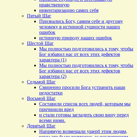
нравственную
инвентаризацию самих себя
Пятый Шаг
Признались Богу, самим себе и другому
человеку в истинной сущности наших
ошибок
истинную природу наших ошибок
Шестой Шаг
Мы полностью подготовились к тому, чтобы
Бог избавил нас от всех этих дефектов
характера (1)
Мы полностью подготовились к тому, чтобы
Бог избавил нас от всех этих дефектов
характера (2)
Седьмой Шаг
Смиренно просили Бога устранить наши
недостатки
Восьмой Шаг
Составили список всех людей, которым мы
причинили вред
и стали готовы загладить свою вину перед
всеми ними.
Девятый Шаг
Напрямую возмещали ущерб этим людям,
когда это было возможно, за исключением