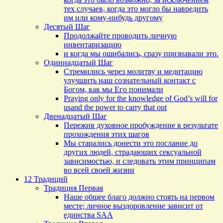
тех случаев, когда это могло бы навредить
им или кому-нибудь другому
Десятый Шаг
Продолжайте проводить личную
инвентаризацию
и когда мы ошибались, сразу признавали это.
Одиннадцатый Шаг
Стремились через молитву и медитацию
улучшить наш сознательный контакт с
Богом, как мы Его понимали
Praying only for the knowledge of God’s will for
usand the power to carry that out
Двенадцатый Шаг
Пережив духовное пробуждение в результате
прохождения этих шагов
Мы старались донести это послание до
других людей, страдающих сексуальной
зависимостью, и следовать этим принципам
во всей своей жизни
12 Традиций
Традиция Первая
Наше общее благо должно стоять на первом
месте; личное выздоровление зависит от
единства SAA