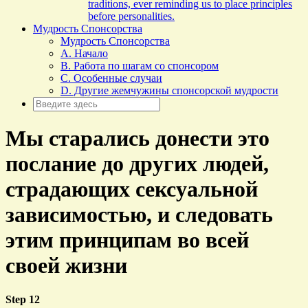
traditions, ever reminding us to place principles
before personalities.
Мудрость Спонсорства
Мудрость Спонсорства
A. Начало
B. Работа по шагам со спонсором
C. Особенные случаи
D. Другие жемчужины спонсорской мудрости
Мы старались донести это
послание до других людей,
страдающих сексуальной
зависимостью, и следовать
этим принципам во всей
своей жизни
Step 12