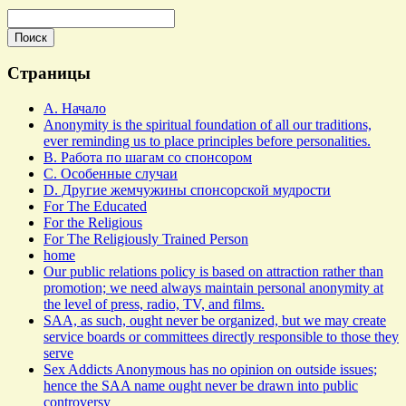
Поиск
Ведётся
поиск
Страницы
A. Начало
Anonymity is the spiritual foundation of all our traditions,
ever reminding us to place principles before personalities.
B. Работа по шагам со спонсором
C. Особенные случаи
D. Другие жемчужины спонсорской мудрости
For The Educated
For the Religious
For The Religiously Trained Person
home
Our public relations policy is based on attraction rather than
promotion; we need always maintain personal anonymity at
the level of press, radio, TV, and films.
SAA, as such, ought never be organized, but we may create
service boards or committees directly responsible to those they
serve
Sex Addicts Anonymous has no opinion on outside issues;
hence the SAA name ought never be drawn into public
controversy