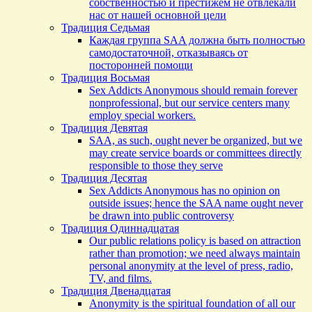
собственностью и престижем не отвлекали
нас от нашей основной цели
Традиция Седьмая
Каждая группа SAA должна быть полностью
самодостаточной, отказываясь от
посторонней помощи
Традиция Восьмая
Sex Addicts Anonymous should remain forever
nonprofessional, but our service centers many
employ special workers.
Традиция Девятая
SAA, as such, ought never be organized, but we
may create service boards or committees directly
responsible to those they serve
Традиция Десятая
Sex Addicts Anonymous has no opinion on
outside issues; hence the SAA name ought never
be drawn into public controversy
Традиция Одиннадцатая
Our public relations policy is based on attraction
rather than promotion; we need always maintain
personal anonymity at the level of press, radio,
TV, and films.
Традиция Двенадцатая
Anonymity is the spiritual foundation of all our