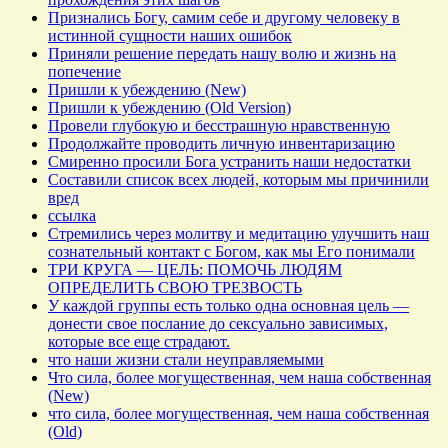
Признались Богу, самим себе и другому человеку в
истинной сущности наших ошибок
Приняли решение передать нашу волю и жизнь на
попечение
Пришли к убеждению (New)
Пришли к убеждению (Old Version)
Провели глубокую и бесстрашную нравственную
Продолжайте проводить личную инвентаризацию
Смиренно просили Бога устранить наши недостатки
Составили список всех людей, которым мы причинили
вред
ссылка
Стремились через молитву и медитацию улучшить наш
сознательный контакт с Богом, как мы Его понимали
ТРИ КРУГА — ЦЕЛЬ: ПОМОЧЬ ЛЮДЯМ
ОПРЕДЕЛИТЬ СВОЮ ТРЕЗВОСТЬ
У каждой группы есть только одна основная цель —
донести свое послание до сексуально зависимых,
которые все еще страдают.
что наши жизни стали неуправляемыми
Что сила, более могущественная, чем наша собственная
(New)
что сила, более могущественная, чем наша собственная
(Old)