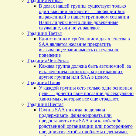
Традиция Вторая
В делах нашей группы существует только
один высший авторитет — любящий Бог,
выраженный в нашем групповом сознании.
Наши лидеры всего лишь доверенные
служащие, они не управляют.
Традиция Третья
Единственным требованием для членства в
SAA является желание прекратить
вызывающее зависимость сексуальное
поведение
Традиция Четвёртая
Каждая группа должна быть автономной, за
исключением вопросов, затрагивающих
другие группы или SAA в целом.
Традиция Пятая
У каждой группы есть только одна основная
цель — донести свое послание до сексуально
зависимых, которые все еще страдают.
Традиция Шестая
Группа SAA никогда не должна
поддерживать, финансировать или
предоставлять имя SAA для какой-либо
родственной организации или постороннего
предприятия, чтобы проблемы с деньгами,