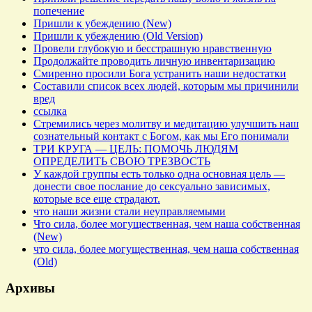
попечение
Пришли к убеждению (New)
Пришли к убеждению (Old Version)
Провели глубокую и бесстрашную нравственную
Продолжайте проводить личную инвентаризацию
Смиренно просили Бога устранить наши недостатки
Составили список всех людей, которым мы причинили
вред
ссылка
Стремились через молитву и медитацию улучшить наш
сознательный контакт с Богом, как мы Его понимали
ТРИ КРУГА — ЦЕЛЬ: ПОМОЧЬ ЛЮДЯМ
ОПРЕДЕЛИТЬ СВОЮ ТРЕЗВОСТЬ
У каждой группы есть только одна основная цель —
донести свое послание до сексуально зависимых,
которые все еще страдают.
что наши жизни стали неуправляемыми
Что сила, более могущественная, чем наша собственная
(New)
что сила, более могущественная, чем наша собственная
(Old)
Архивы