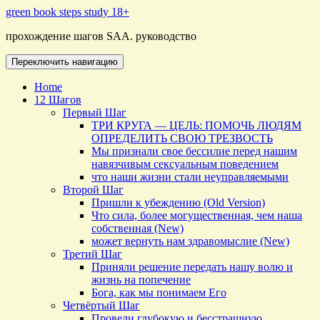
Перейти
green book steps study 18+
к
прохождение шагов SAA. руководство
содержимому
Переключить навигацию
Home
12 Шагов
Первый Шаг
ТРИ КРУГА — ЦЕЛЬ: ПОМОЧЬ ЛЮДЯМ
ОПРЕДЕЛИТЬ СВОЮ ТРЕЗВОСТЬ
Мы признали свое бессилие перед нашим
навязчивым сексуальным поведением
что наши жизни стали неуправляемыми
Второй Шаг
Пришли к убеждению (Old Version)
Что сила, более могущественная, чем наша
собственная (New)
может вернуть нам здравомыслие (New)
Третий Шаг
Приняли решение передать нашу волю и
жизнь на попечение
Бога, как мы понимаем Его
Четвёртый Шаг
Провели глубокую и бесстрашную