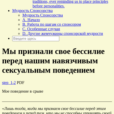
traditions, ever reminding us to place principles
before personalities.
Мудрость Спонсорства
Мудрость Спонсорства
A. Начало
B. Работа по шагам со спонсором
C. Особенные случаи
D. Другие жемчужины спонсорской мудрости
Мы признали свое бессилие
перед нашим навязчивым
сексуальным поведением
step_1-2
PDF
Мое поведение в срыве
______________________________________________________
«
Лишь тогда, когда мы признаем свое бессилие перед этим
поведением и перед тем, что мы не способны управлять своей