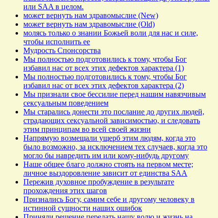
или SAA в целом.
может вернуть нам здравомыслие (New)
может вернуть нам здравомыслие (Old)
молясь только о знании Божьей воли для нас и силе,
чтобы исполнить ее
Мудрость Спонсорства
Мы полностью подготовились к тому, чтобы Бог
избавил нас от всех этих дефектов характера (1)
Мы полностью подготовились к тому, чтобы Бог
избавил нас от всех этих дефектов характера (2)
Мы признали свое бессилие перед нашим навязчивым
сексуальным поведением
Мы старались донести это послание до других людей,
страдающих сексуальной зависимостью, и следовать
этим принципам во всей своей жизни
Напрямую возмещали ущерб этим людям, когда это
было возможно, за исключением тех случаев, когда это
могло бы навредить им или кому-нибудь другому
Наше общее благо должно стоять на первом месте;
личное выздоровление зависит от единства SAA
Пережив духовное пробуждение в результате
прохождения этих шагов
Признались Богу, самим себе и другому человеку в
истинной сущности наших ошибок
Приняли решение передать нашу волю и жизнь на