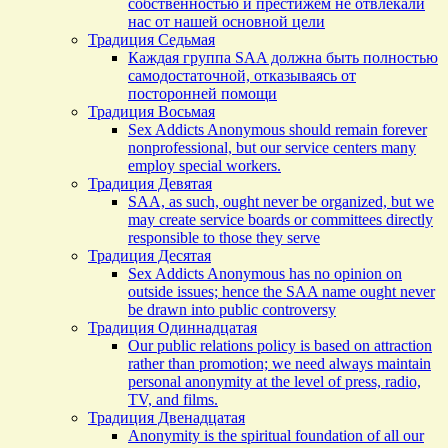
собственностью и престижем не отвлекали
нас от нашей основной цели
Традиция Седьмая
Каждая группа SAA должна быть полностью
самодостаточной, отказываясь от
посторонней помощи
Традиция Восьмая
Sex Addicts Anonymous should remain forever
nonprofessional, but our service centers many
employ special workers.
Традиция Девятая
SAA, as such, ought never be organized, but we
may create service boards or committees directly
responsible to those they serve
Традиция Десятая
Sex Addicts Anonymous has no opinion on
outside issues; hence the SAA name ought never
be drawn into public controversy
Традиция Одиннадцатая
Our public relations policy is based on attraction
rather than promotion; we need always maintain
personal anonymity at the level of press, radio,
TV, and films.
Традиция Двенадцатая
Anonymity is the spiritual foundation of all our