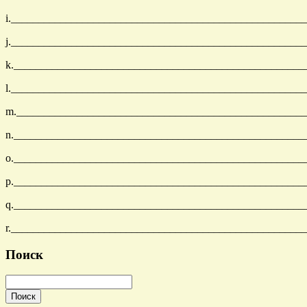
i._____________________________________________________
j._____________________________________________________
k._____________________________________________________
l._____________________________________________________
m._____________________________________________________
n._____________________________________________________
o._____________________________________________________
p._____________________________________________________
q._____________________________________________________
r._____________________________________________________
Поиск
Поиск