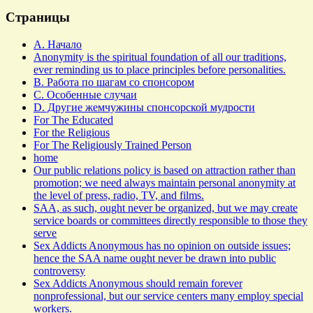
Ведётся
поиск
Страницы
A. Начало
Anonymity is the spiritual foundation of all our traditions,
ever reminding us to place principles before personalities.
B. Работа по шагам со спонсором
C. Особенные случаи
D. Другие жемчужины спонсорской мудрости
For The Educated
For the Religious
For The Religiously Trained Person
home
Our public relations policy is based on attraction rather than
promotion; we need always maintain personal anonymity at
the level of press, radio, TV, and films.
SAA, as such, ought never be organized, but we may create
service boards or committees directly responsible to those they
serve
Sex Addicts Anonymous has no opinion on outside issues;
hence the SAA name ought never be drawn into public
controversy
Sex Addicts Anonymous should remain forever
nonprofessional, but our service centers many employ special
workers.