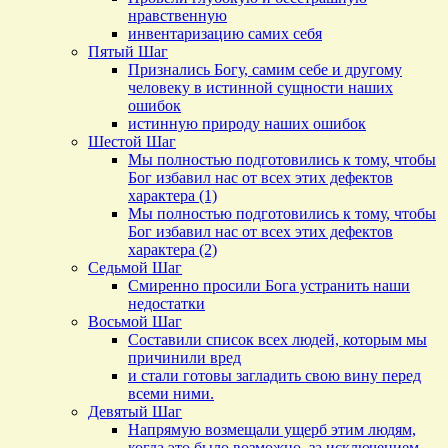
нравственную
инвентаризацию самих себя
Пятый Шаг
Признались Богу, самим себе и другому
человеку в истинной сущности наших
ошибок
истинную природу наших ошибок
Шестой Шаг
Мы полностью подготовились к тому, чтобы
Бог избавил нас от всех этих дефектов
характера (1)
Мы полностью подготовились к тому, чтобы
Бог избавил нас от всех этих дефектов
характера (2)
Седьмой Шаг
Смиренно просили Бога устранить наши
недостатки
Восьмой Шаг
Составили список всех людей, которым мы
причинили вред
и стали готовы загладить свою вину перед
всеми ними.
Девятый Шаг
Напрямую возмещали ущерб этим людям,
когда это было возможно, за исключением