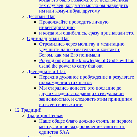
тех случаев, когда это могло бы навредить
им или кому-нибудь другому
Десятый Шаг
Продолжайте проводить личную
инвентаризацию
и когда мы ошибались, сразу признавали это.
Одиннадцатый Шаг
Стремились через молитву и медитацию
улучшить наш сознательный контакт с
Богом, как мы Его понимали
Praying only for the knowledge of God’s will for
usand the power to carry that out
Двенадцатый Шаг
Пережив духовное пробуждение в результате
прохождения этих шагов
Мы старались донести это послание до
других людей, страдающих сексуальной
зависимостью, и следовать этим принципам
во всей своей жизни
12 Традиций
Традиция Первая
Наше общее благо должно стоять на первом
месте; личное выздоровление зависит от
единства SAA