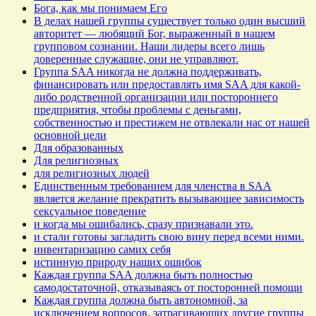
Бога, как мы понимаем Его
В делах нашей группы существует только один высший
авторитет — любящий Бог, выраженный в нашем
групповом сознании. Наши лидеры всего лишь
доверенные служащие, они не управляют.
Группа SAA никогда не должна поддерживать,
финансировать или предоставлять имя SAA для какой-
либо родственной организации или постороннего
предприятия, чтобы проблемы с деньгами,
собственностью и престижем не отвлекали нас от нашей
основной цели
Для образованных
Для религиозных
для религиозных людей
Единственным требованием для членства в SAA
является желание прекратить вызывающее зависимость
сексуальное поведение
и когда мы ошибались, сразу признавали это.
и стали готовы загладить свою вину перед всеми ними.
инвентаризацию самих себя
истинную природу наших ошибок
Каждая группа SAA должна быть полностью
самодостаточной, отказываясь от посторонней помощи
Каждая группа должна быть автономной, за
исключением вопросов, затрагивающих другие группы