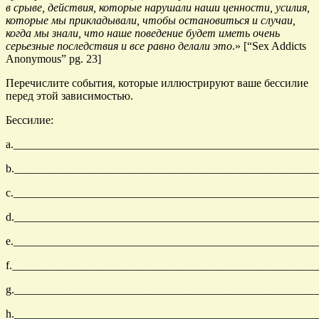
в срыве, действия, которые нарушали наши ценности, усилия,
которые мы прикладывали, чтобы остановиться и случаи,
когда мы знали, что наше поведение будет иметь очень
серьезные последствия и все равно делали это
.» [“Sex Addicts
Anonymous” pg. 23]
Перечислите события, которые иллюстрируют ваше бессилие
перед этой зависимостью.
Бессилие:
a._____________________________________________________
b._____________________________________________________
c._____________________________________________________
d._____________________________________________________
e._____________________________________________________
f._____________________________________________________
g._____________________________________________________
h._____________________________________________________