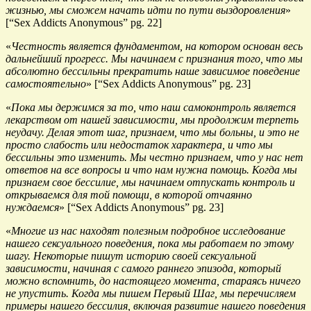
жизнью, мы сможем начать идти по пути выздоровления
»
[“Sex Addicts Anonymous” pg. 22]
«
Честность является фундаментом, на котором основан весь
дальнейший прогресс. Мы начинаем с признания того, что мы
абсолютно бессильны прекратить наше зависимое поведение
самостоятельно
» [“Sex Addicts Anonymous” pg. 23]
«
Пока мы держимся за то, что наш самоконтроль является
лекарством от нашей зависимости, мы продолжим терпеть
неудачу. Делая этот шаг, признаем, что мы больны, и это не
просто слабость или недостаток характера, и что мы
бессильны это изменить. Мы честно признаем, что у нас нет
ответов на все вопросы и что нам нужна помощь. Когда мы
признаем свое бессилие, мы начинаем отпускать контроль и
открываемся для той помощи, в которой отчаянно
нуждаемся
» [“Sex Addicts Anonymous” pg. 23]
«
Многие из нас находят полезным подробное исследование
нашего сексуального поведения, пока мы работаем по этому
шагу. Некоторые пишут историю своей сексуальной
зависимости, начиная с самого раннего эпизода, который
можно вспомнить, до настоящего момента, стараясь ничего
не упустить. Когда мы пишем Первый Шаг, мы перечисляем
примеры нашего бессилия, включая развитие нашего поведения