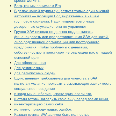
special workers.
Бога, как мы понимаем Его
В делах нашей группы существует только один высший
авторитет — любящий Бог, выраженный в нашем
групповом сознании. Наши лидеры всего лишь
доверенные служащие, они не управляют.
Группа SAA никогда не должна поддерживать,
финансировать или предоставлять имя SAA для какой-
либо родственной организации или постороннего
предприятия, чтобы проблемы с деньгами,
собственностью и престижем не отвлекали нас от нашей
основной цели
Для образованных
Для религиозных
для религиозных людей
Единственным требованием для членства в SAA
является желание прекратить вызывающее зависимость
сексуальное поведение
и когда мы ошибались, сразу признавали это.
и стали готовы загладить свою вину перед всеми ними.
инвентаризацию самих себя
истинную природу наших ошибок
Каждая группа SAA должна быть полностью