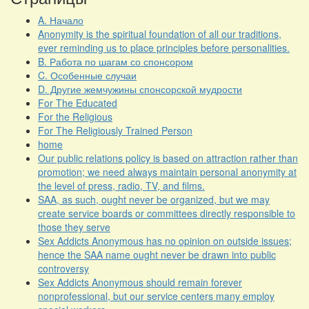
A. Начало
Anonymity is the spiritual foundation of all our traditions,
ever reminding us to place principles before personalities.
B. Работа по шагам со спонсором
C. Особенные случаи
D. Другие жемчужины спонсорской мудрости
For The Educated
For the Religious
For The Religiously Trained Person
home
Our public relations policy is based on attraction rather than
promotion; we need always maintain personal anonymity at
the level of press, radio, TV, and films.
SAA, as such, ought never be organized, but we may
create service boards or committees directly responsible to
those they serve
Sex Addicts Anonymous has no opinion on outside issues;
hence the SAA name ought never be drawn into public
controversy
Sex Addicts Anonymous should remain forever
nonprofessional, but our service centers many employ