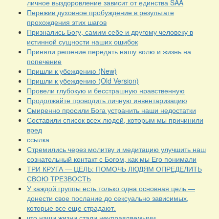
личное выздоровление зависит от единства SAA
Пережив духовное пробуждение в результате
прохождения этих шагов
Признались Богу, самим себе и другому человеку в
истинной сущности наших ошибок
Приняли решение передать нашу волю и жизнь на
попечение
Пришли к убеждению (New)
Пришли к убеждению (Old Version)
Провели глубокую и бесстрашную нравственную
Продолжайте проводить личную инвентаризацию
Смиренно просили Бога устранить наши недостатки
Составили список всех людей, которым мы причинили
вред
ссылка
Стремились через молитву и медитацию улучшить наш
сознательный контакт с Богом, как мы Его понимали
ТРИ КРУГА — ЦЕЛЬ: ПОМОЧЬ ЛЮДЯМ ОПРЕДЕЛИТЬ
СВОЮ ТРЕЗВОСТЬ
У каждой группы есть только одна основная цель —
донести свое послание до сексуально зависимых,
которые все еще страдают.
что наши жизни стали неуправляемыми