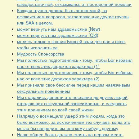
самодостаточной, отказываясь от посторонней помощи
Каждая группа должна быть автономной, за
исключением вопросов, затрагивающих другие группы
или SAA в целом.
может вернуть нам здравомыслие (New)
может вернуть нам здравомыслие (Old)
молясь только о знании Божьей воли для нас и силе,
чтобы исполнить ее
Мудрость Спонсорства
Мы полностью подготовились к тому, чтобы Бог избавил
нас от всех этих дефектов характера (1)
Мы полностью подготовились к тому, чтобы Бог избавил
нас от всех этих дефектов характера (2)
Мы признали свое бессилие перед нашим навязчивым
сексуальным поведением
Мы старались донести это послание до других людей,
страдающих сексуальной зависимостью, и следовать
этим принципам во всей своей жизни
Напрямую возмещали ущерб этим людям, когда это
было возможно, за исключением тех случаев, когда это
могло бы навредить им или кому-нибудь другому
Наше общее благо должно стоять на первом месте;