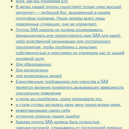
Бога, как мы понимаем Его
В делах нашей группы существует только один высший
авторитет — любящий Бог, выраженный в нашем
групповом сознании. Наши лидеры всего лишь
доверенные служащие, они не управляют.
Группа SAA никогда не должна поддерживать,
финансировать или предоставлять имя SAA для какой-
либо родственной организации или постороннего
предприятия, чтобы проблемы с деньгами,
собственностью и престижем не отвлекали нас от нашей
основной цели
Для образованных
Для религиозных
для религиозных людей
Единственным требованием для членства в SAA
является желание прекратить вызывающее зависимость
сексуальное поведение
и когда мы ошибались, сразу признавали это.
и стали готовы загладить свою вину перед всеми ними.
инвентаризацию самих себя
истинную природу наших ошибок
Каждая группа SAA должна быть полностью
самодостаточной, отказываясь от посторонней помощи