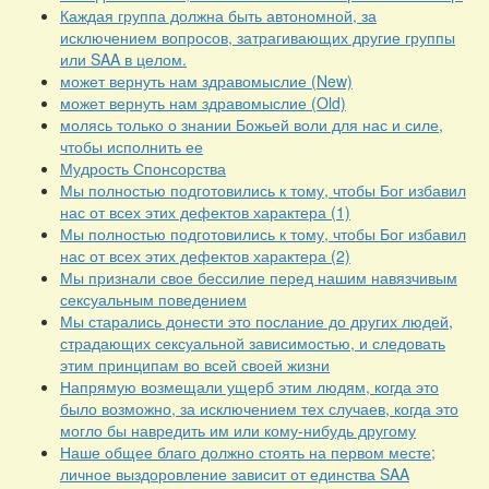
Каждая группа должна быть автономной, за
исключением вопросов, затрагивающих другие группы
или SAA в целом.
может вернуть нам здравомыслие (New)
может вернуть нам здравомыслие (Old)
молясь только о знании Божьей воли для нас и силе,
чтобы исполнить ее
Мудрость Спонсорства
Мы полностью подготовились к тому, чтобы Бог избавил
нас от всех этих дефектов характера (1)
Мы полностью подготовились к тому, чтобы Бог избавил
нас от всех этих дефектов характера (2)
Мы признали свое бессилие перед нашим навязчивым
сексуальным поведением
Мы старались донести это послание до других людей,
страдающих сексуальной зависимостью, и следовать
этим принципам во всей своей жизни
Напрямую возмещали ущерб этим людям, когда это
было возможно, за исключением тех случаев, когда это
могло бы навредить им или кому-нибудь другому
Наше общее благо должно стоять на первом месте;
личное выздоровление зависит от единства SAA