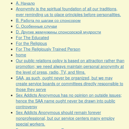
A. Начало
Anonymity is the spiritual foundation of all our traditions,
ever reminding us to place principles before personalities.
B. Работа по шагам со спонсором
C. Особенные случаи
D. Другие жемчужины спонсорской мудрости
For The Educated
For the Religious
For The Religiously Trained Person
home
Our public relations policy is based on attraction rather than
promotion; we need always maintain personal anonymity at
the level of press, radio, TV, and films.
SAA, as such, ought never be organized, but we may
create service boards or committees directly responsible to
those they serve
Sex Addicts Anonymous has no opinion on outside issues;
hence the SAA name ought never be drawn into public
controversy
Sex Addicts Anonymous should remain forever
nonprofessional, but our service centers many employ
special workers.