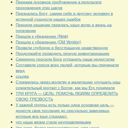
Пережив духовное пробуждение в результате
прохождения этих шагов
Признались Богу, самим себе и другому человеку в
истинной сущности наших ошибок
Приняли решение передать нашу волю и жизнь на
попечение
Пришли к убеждению (New)
Пришли к убеждению (Old Version)
Провели глубокую и бесстрашную нравственную
Продолжайте проводить личную инвентаризацию
Смиренно просили Бога устранить наши недостатки
Составили список всех людей, которым мы причинили
вред
ссылка
Стремились через молитву и медитацию улучшить наш
сознательный контакт с Богом, как мы Его понимали
ТРИ КРУГА — ЦЕЛЬ: ПОМОЧЬ ЛЮДЯМ ОПРЕДЕЛИТЬ
СВОЮ ТРЕЗВОСТЬ
У каждой группы есть только одна основная цель —
донести свое послание до сексуально зависимых,
которые все еще страдают.
что наши жизни стали неуправляемыми
Что сила, более могущественная, чем наша